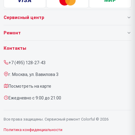
VISA
МИР
Сервисный центр
О нашем сервисе
Ремонт
Гарантия
Ноутбуков
Контакты
Прайс-лист
Видеокарт
+7 (495) 128-27-43
Срочный ремонт
г. Москва, ул. Вавилова 3
Доставка и способы оплаты
Посмотреть на карте
Диагностика
Ежедневно с 9:00 до 21:00
Контакты
Все права защищены. Сервисный ремонт Colorful © 2026
Политика конфиденциальности