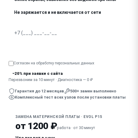
Не заряжается и не включается от сети
Следы окисления, залития на плате
Не определяются устройства (USB, экран, звук) одновр
Узнать точную стоимость
Вздутые конденсаторы, запах гари
Согласен на обработку
персональных данных
Экстренное отключение с запахом гари
−20% при заявке с сайта
Перезвоним за 10 минут · Диагностика — 0 ₽
Гарантия до 12 месяцев
500+ замен выполнено
Комплексный тест всех узлов после установки платы
ЗАМЕНА МАТЕРИНСКОЙ ПЛАТЫ · EVOL P15
от 1200 ₽
работа · от 30 минут
Что входит в цену