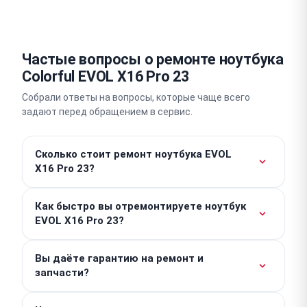
Частые вопросы о ремонте ноутбука
Colorful EVOL X16 Pro 23
Собрали ответы на вопросы, которые чаще всего
задают перед обращением в сервис.
Сколько стоит ремонт ноутбука EVOL
X16 Pro 23?
Стоимость базовых работ от 300 ₽. Итоговая
Как быстро вы отремонтируете ноутбук
сумма зависит от характера неисправности и
EVOL X16 Pro 23?
цены необходимых комплектующих. Точную
стоимость мы определяем после проведения
Простые операции, например, замену накопителя
бесплатной диагностики. Никаких скрытых
Вы даёте гарантию на ремонт и
или клавиатуры, мы выполняем в день обращения
запчасти?
платежей у нас нет.
за 1–2 часа. Срок сложного компонентного
ремонта составляет 3–5 дней. Мы всегда
Мы предоставляем гарантию до 1 года как на