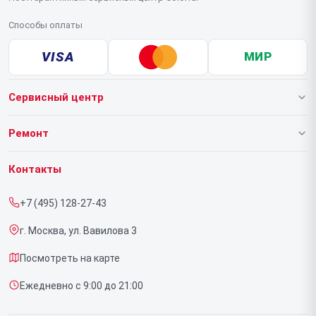
Способы оплаты
VISA
МИР
Сервисный центр
О нашем сервисе
Ремонт
Гарантия
Ноутбуков
Контакты
Прайс-лист
Видеокарт
+7 (495) 128-27-43
Срочный ремонт
г. Москва, ул. Вавилова 3
Доставка и способы оплаты
Посмотреть на карте
Диагностика
Ежедневно с 9:00 до 21:00
Контакты