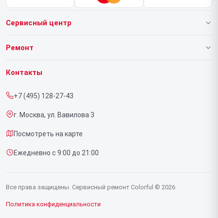
Сервисный центр
О нашем сервисе
Ремонт
Гарантия
Ноутбуков
Контакты
Прайс-лист
Видеокарт
+7 (495) 128-27-43
Срочный ремонт
г. Москва, ул. Вавилова 3
Доставка и способы оплаты
Посмотреть на карте
Диагностика
Ежедневно с 9:00 до 21:00
Контакты
Все права защищены. Сервисный ремонт Colorful © 2026
Политика конфиденциальности