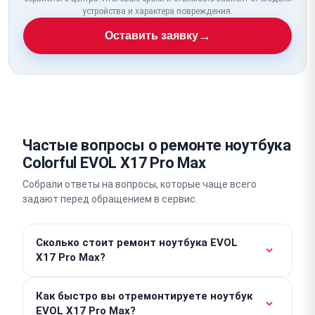
устройства и характера повреждения.
→
Оставить заявку
Частые вопросы о ремонте ноутбука
Colorful EVOL X17 Pro Max
Собрали ответы на вопросы, которые чаще всего
задают перед обращением в сервис.
Сколько стоит ремонт ноутбука EVOL
X17 Pro Max?
Стоимость работ начинается от 500 ₽. Итоговая
Как быстро вы отремонтируете ноутбук
цена зависит от характера повреждений и
EVOL X17 Pro Max?