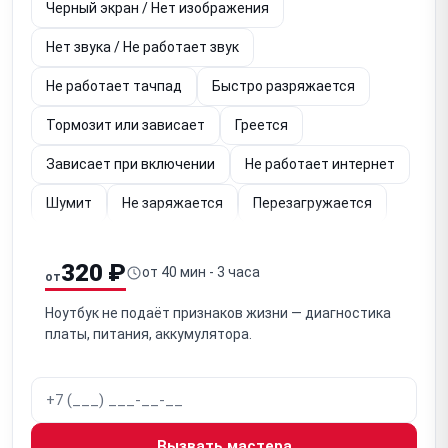
Черный экран / Нет изображения
Нет звука / Не работает звук
Не работает тачпад
Быстро разряжается
Тормозит или зависает
Греется
Зависает при включении
Не работает интернет
Шумит
Не заряжается
Перезагружается
Упал
Не работает (диагностика)
320 ₽
от 40 мин - 3 часа
от
Залита клавиатура
Не загружается
Ноутбук не подаёт признаков жизни — диагностика
Не работает экран
платы, питания, аккумулятора.
Не работает кнопка включения
Не отключается
Шумит вентилятор
Тормозит видео
Не работает подсветка
Мигает экран
Вызвать мастера