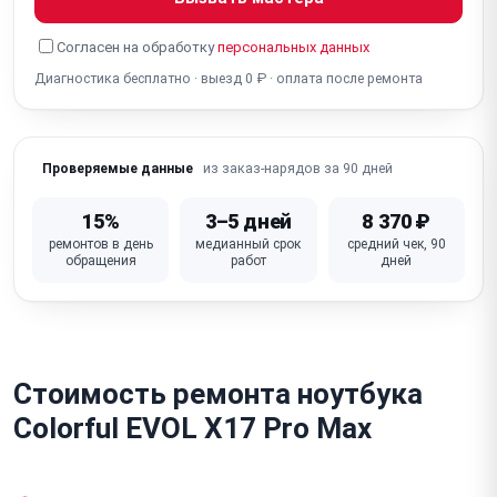
Полосы на экране
Синий экран
Белый экран
Согласен на обработку
персональных данных
Разбит экран
Диагностика бесплатно · выезд 0 ₽ · оплата после ремонта
из заказ-нарядов за 90 дней
Проверяемые данные
15%
3–5 дней
8 370 ₽
ремонтов в день
медианный срок
средний чек, 90
обращения
работ
дней
Стоимость ремонта ноутбука
Colorful EVOL X17 Pro Max