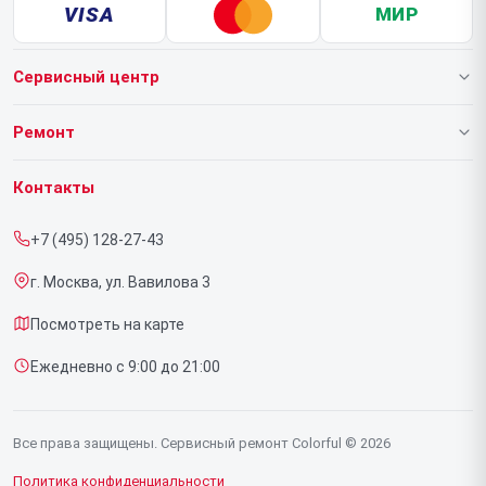
VISA
МИР
Сервисный центр
О нашем сервисе
Ремонт
Гарантия
Ноутбуков
Контакты
Прайс-лист
Видеокарт
+7 (495) 128-27-43
Срочный ремонт
г. Москва, ул. Вавилова 3
Доставка и способы оплаты
Посмотреть на карте
Диагностика
Ежедневно с 9:00 до 21:00
Контакты
Все права защищены. Сервисный ремонт Colorful © 2026
Политика конфиденциальности